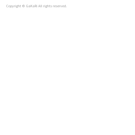
수하고 1주일 뒤 김포와 파주 외 모두 조정
Copyright © GaKaRi All rights reserved.
지구라서 순식간에 ..