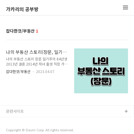
가카리의 공부방
잡다한것/부동산
1
나의 부동산 스토리(장문, 일기주
의)
나의 부동산 스토리 장문 일기주의 84년생
2013년 결혼 2014년 자녀 출생 직장 가산
디지털단지 - > 마곡 2013년 부천에 신축
잡다한것/부동산
2023.04.07
빌라 매입 1억 8천 500만원(대출9천)
2015년 1차 x됨 감지...후 김포한강신도시
미분양아파트 모델하우스 구경감 구경하고
난 후 신축아파트가 머릿속에서 떠나질 않
음 1달 고민후 분양권 매수결정. 3억 4천
(대출1억9천) 2018년 6월 입주, 이때부터
부동산에 관심 생김. 그래서 이것저것 알아
보니 비선호 아파트산거 인지해버림. 신도
관련사이트
시안에서도 가장 인기없는 지역이었음. 2차
x됨 감지... 후 김포신도시내 대장아파트로
갈아타기 물색 후 분양권 매수 이때가
2019년 10월 4억 9천.. 이때 천운으로 매
Copyright © Daum Corp. All rights reserved.