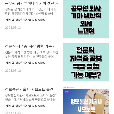
다. 근데 참 요새 절망을 느낀다. 내가 아무
공무원 공기업하다가 기아 생산
리 연봉을 올려도 세금을 40%를 강탈 당하
직 와서 느낀점
공무원 공기업하다가 기아 생산직 와서 느
는한 근로소득으로 내 삶과 팔자를 바꾸지
낀점 공무원하다가 기아 생산직 왔는데 일
를 못한다. 그나마 나는 내가 일하고 실적
단 결론부터 말하자면 대만족입니다 1. 복
해오는 만큼 (보험 아닙니다. 기술영업입니
취업 및 직장/취업 및 직장 이야기
지와 실연봉 똑같은 연봉이어도 현대기아차
다.) 내 소득을 올릴 수 있는 몇 안되는 직종
가 실연봉이 훨씬 높아요 이유는 기본 복지
임. 가령 회사에서 HR, 기획 , 관리 등 이런
2023.03.13
가(사실 공무원은 복지가 아예없다고 봐야
업무는 아무리 열심히 일한들 지금 당장 소
함) 공무원보다 넘사벽이기 때문이고요 똑
득을 올릴 수는 ..
같은 연봉이어도 최소 천만원은 공무원보다
더 받아요 공무원은 자기돈으로 밥도 사먹
전문직 자격증 직장 병행 가능 여
고(정액급식비가 급여에 포함...) 자기돈으
부 생각
전문직 자격 직장 병행 가능 여부 생각 예전
로 신발에 옷에 교통비까지 다해야 하고요
부터 종종 회사에 다니는 친구들이 물어보
원룸 월세도 자기돈으로 내야 하고요 공과
는 질문이 있다. "직장에 다니면서 세무사
금 지원도 하나도 없고요 그리고 자녀학자
취업 및 직장/취업 및 직장 이야기
공부를 해볼까 하는데 가능할까?" 오늘은
금도 없고 진짜 복지가 1개도 없어요.. (공
사람들이 왜 이런 생각을 하게 되는지, 정말
직 생활 해보신분들은 무슨 말인지 잘 아실
2023.03.12
가능한지 가능하지 않은지에 대한 내 생각
겁니다...) 그런데 기아 생산직은 하루4끼공
을 정리해 보려고 한다. 왜 세무사 공부를
짜(아침,점심,저녁,야식)(기숙사생은 밥값
하려고 하는 걸까? 이유는 다양하다. 회사
월6만원, 아침은4..
에서 하는 일은 점점 익숙해져서 이제는 회
정보통신기술사 서브노트 출간
사 일하는 것이 그리 힘들지는 않지만 회사
정보통신기술사 서브노트가 드디어 출간되
밖에서 쓸 수 있는 기술도 아니고 미래가 점
었습니다. #서비스 소개 한권으로 끝내는
점 불안해져서. 아니면 회사 생활이 너무 싫
정보통신기술사 합격가이드북을 보시고 많
지만 나와서 치킨집을 차리는 건 무섭기 때
취업 및 직장/취업 및 직장 이야기
은 분들이 서브노트 집필을 요청하셔서 의
문에 전문직 자격증을 따고 퇴사하고 싶어
무감을 갖고 10개월 동안 작업을 했습니다.
서. 변호사는 로스쿨 입시까지는 직장과 병
2022.11.02