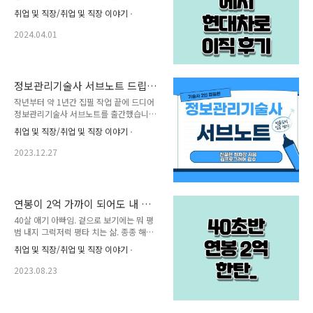
5분 10분 정도는 제외시간 개념 없음 아침
는 그림을 삽입했습니다. 3. 합격답안 포맷
취업 및 직장/취업 및 직장 이야기
에 한번 점심에 한번 오후에 한번 가는데 다
트렌드 반영 수험생분들은 인터넷 서칭하
같이 가니까 문제 안되는듯 까페 가는 정도
는 시간도 아깝습니다. 빨리 좋은 서브노트
2024.04.01
도 뭐라고 안함 2. 워라벨 이전에 10시 출근
를 필사하면서 본인의 것으로 만드는 것이
밤 22시 퇴근 지금 8시 출근 17시 정도 퇴
중요합니다. 이 기출풀이는 현..
근 대신 앉아있는 시간에는 조금 더 빡세게
일함 3. 위치 동탄에서 서울이나 분당 집 구
정보관리기술사 서브노트 드립니
매 찾는중 지하철 권역이면 최고인듯 4.연
다.
작년부터 약 1년간 집필 작업 끝에 드디어
봉 케바케 이지만 보너스는 업황이니까 차
정보관리기술사 서브노트를 출간했습니다.
치 하고 계약만 따지면 삼성은 아무리 노력
(기술사 2명 공동집필) 1. 학원에 갈 상황이
해봤자 수석 1.2억에 max걸려있음 현차는
취업 및 직장/취업 및 직장 이야기
안되서 독학을 하려는데 어떻게 답안을 작
셀캡 개념 없고 대신에 연봉이 고과 못받으
성해야되는지 모르시는 분? 2. 기술사 공부
면 천천히 오르는것 같음. 그래도 책임이상
2023.12.27
를 하고 싶은데 어떤 책을 봐야될지 막막하
이면 현차가 나은것 같음 5. 업무 문화 삼성
신 분? 3. 여러번 시험을 응시했지만 매번
은 a~z..
50점대에서 떨어지시는 분? 위와같은 상황
에 계신분들을 위해서 정보관리기술사 서브
연봉이 2억 가까이 되어도 내 삶
노트를 작성했습니다. 정보관리기술사는 특
은 여기까지구나 하는 절망이 든
40살 애기 아빠임. 겉으로 보기에는 뭐 평
히 기존 기출문제가 60~70% 출제되기때
다[펌자료]
범 내지 그럭저럭 평타 치는 삶. 종종 해외
문에 반드시 기존 기출문제를 정리하고 가
출장도 있고. 대략 연봉은 2억 가까이. 작년
셔야됩니다. (서브노트 총 토픽수 646개 /
취업 및 직장/취업 및 직장 이야기
에는 세전 2억 중반 받았고 올해는 현재 추
총 페이지수 2014페이지 정리 완료!!) 제가
세면 2억 내지 1억 후반대 가능해보임 서울
공부할 때는 이러한 서브노트 자료가 없어
2023.08.23
별거없는 동네에 33평 아파트 집한채. 국산
서 구글링, 학원자료 등을 모두 취합 정리하
중대형 세단 . 만약 인스타를 했다면 잘나가
는 방식으로 공부를 했는데요..
는 삶 화려한 삶으로 포장은 가능해보이겠