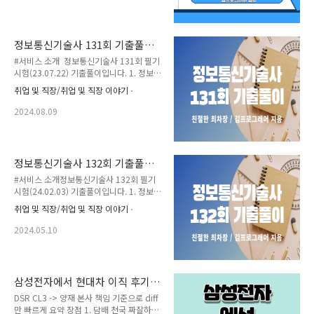
가이드”를 보시고 많은 분들이 서브노트 정
수 김프로그래머(125회 정보관리기술
리법에 대한 요청을 해주셨습니다. 그래서
사)) 기존 저서인 정보관리기술사 서브노트
이번에는 2명의 기술사가 약 2년간의 집필
에서 다루지 못..
작업 끝에 정보관리기술사 서브노트를 완성
정보통신기술사 131회 기출풀이
시켰습니다.(감수 김프로그래머(125회 정
드립니다.
#서비스 소개 정보통신기술사 131회 필기
보관리기술사)) #책 구성 소개 1. 정보관리
시험(23.07.22) 기출풀이입니다. 1. 정보통
기술사 서브노트 1권: 고전토픽 ~ 빈출토픽
신기술사 131회 기출문제를 풀어봐야되는
정리본(기존 집필한 것) 2. 정보관리기술사
취업 및 직장/취업 및 직장 이야기
이유? 이전에는 출제되지 않은 감리쪽 문
서브노트 2권: '23년~24년 토픽 및 주간기
제가 다수 출제되었습니다. 정보통신공사
술동향 등 논문 정리본 3. 정보관리기술사
2024.08.09
감리표준품셈, 착공전 설계도 확인, 사용전
서브노트 3권: '25년 정보관리 및 컴퓨터시
검사, 방송공동수신설비 설치기준 등은 언
스템응용기술사 기출 풀이집 ..
제 다시 출제되어도 이상하지 않은 문제입
니다. 따라서 131회에 나온 토픽들은 반드
정보통신기술사 132회 기출풀이
시 챙겨가는 것이 좋을 것 같습니다. 앞으
드립니다.
#서비스 소개정보통신기술사 132회 필기
로 필기합격을 하기 위해서는 최근 기출문
시험(24.02.03) 기출풀이입니다. 1. 정보통
제를 반드시 풀어보셔야 됩니다. 2. 차별화
신기술사 132회 기출문제를 풀어봐야되는
된 답안 작성 다양한 학술지, 논문, 인터넷
취업 및 직장/취업 및 직장 이야기
이유? 이전 기출문제인 맥스웰 방정식,
자료를 참고해서 다양한 관점으로 답안을
UTP, FTP, STP 케이블, 데이터센터 가용
작성했습니다. 또한 저만의 쉬운 그림 포맷
2024.05.10
성 등급 등의 심화된 문제가 다수 출제됬습
으로 누구나 쉽게 작성할 수 있는 그림을 삽
니다. 앞으로 필기합격을 하기 위해서는 최
입했습니다. 3. 합격답안 포맷 트렌드..
근 기출문제를 반드시 풀어보셔야 됩니
다. 2. 차별화된 답안 작성 다양한 학술지,
삼성전자에서 현대차 이직 후기
논문, 인터넷 자료를 참고해서 다양한 관점
(펌자료)
DSR CL3 -> 양재 본사 책임 기준으로 diff
으로 답안을 작성했습니다. 또한 저만의 쉬
만 빠르게 요약 장점 1. 담배 천국 짜잘하게
운 그림 포맷으로 누구나 쉽게 작성할 수 있