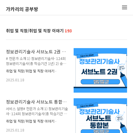
가카리의 공부방
취업 및 직장/취업 및 직장 이야기
193
정보관리기술사 서브노트 2권 출
시!
# 전문가 소개 1) 정보관리기술사- 124회
정보관리기술사(총 학습기간 1년) 2) 숭실
대학교 정보과학대학원 AI 전공 재학 중 #
취업 및 직장/취업 및 직장 이야기
서비스 소개 (정보관리기술사 통합본을 구
매하신 분은 이 서비스를 구매 안하셔도됩
2025.01.18
니다. 통합본에 2권도 포함되어있습니
다!!) 얼리버드 선착순 20명 30%할인 중입
니다!! 저의 첫번째 책 “친절한 최차장이
알려주는 정보관리기술사 합격가이드”과
정보관리기술사 서브노트 통합본
두번째 책인 "정보관리기술사 서브노트"를
드립니다.
서비스 설명# 전문가 소개 1) 정보관리기술
보시고 생각보다 많은 분들이 정보관리기술
사- 124회 정보관리기술사(총 학습기간 1
사 시험에 관심을 주셨습니다. 이번에는 실
년)2) 숭실대학교 정보과학대학원 AI 전공
제 학원에서 강의를 하면서 작성한 핵심 토
취업 및 직장/취업 및 직장 이야기
재학중 #서비스 소개 저의 첫번째 책 “친절
픽과 최신 기출문제를 기반으로 정보관리
한 최차장이 알려주는 정보관리기술사 합격
기술사 서브노트 2권을 완성시켰습니다.(감
2025.01.18